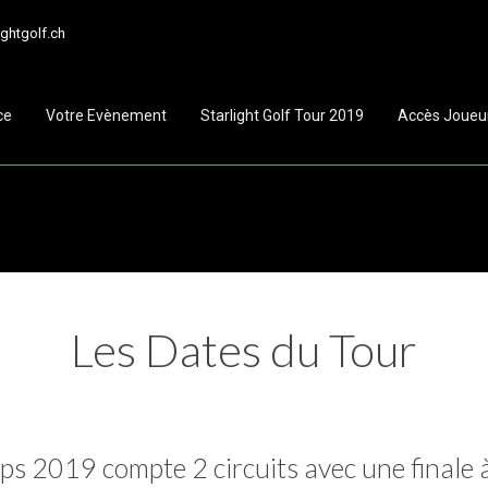
ightgolf.ch
ce
Votre Evènement
Starlight Golf Tour 2019
Accès Joueu
Les Dates du Tour
ps 2019 compte 2 circuits avec une finale