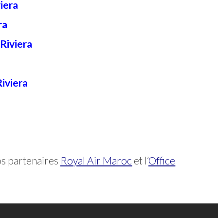
viera
ra
 Riviera
Riviera
s partenaires
Royal Air Maroc
et l’
Office