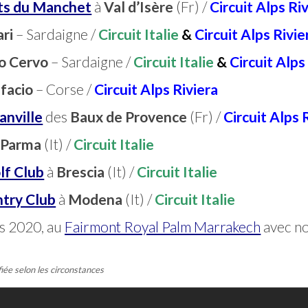
rts du Manchet
à
Val d’Isère
(Fr) /
Circuit Alps Ri
ari
– Sardaigne /
Circuit Italie
&
Circuit Alps Rivie
o Cervo
– Sardaigne /
Circuit Italie
&
Circuit Alps
facio
– Corse /
Circuit Alps Riviera
anville
des
Baux de Provence
(Fr) /
Circuit Alps 
à
Parma
(It) /
Circuit Italie
lf
Club
à
Brescia
(It) /
Circuit Italie
try Club
à
Modena
(It) /
Circuit Italie
rs 2020, au
Fairmont Royal Palm Marrakech
avec no
fiée selon les circonstances