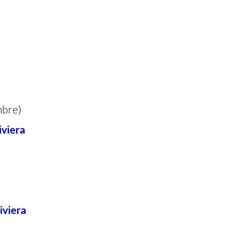
mbre
)
iviera
iviera