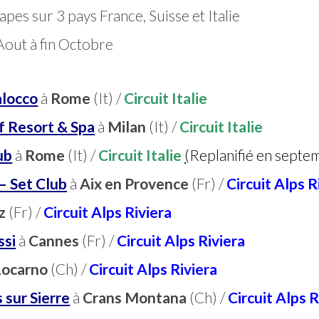
pes sur 3 pays France, Suisse et Italie
Aout à fin Octobre
alocco
à
Rome
(It) /
Circuit Italie
f Resort & Spa
à
Milan
(It) /
Circuit Italie
ub
à
Rome
(It) /
Circuit Italie
(
R
eplanifié en septe
– Set Club
à
Aix en Provence
(Fr) /
Circuit Alps R
ez
(Fr) /
Circuit Alps Riviera
ssi
à
Cannes
(Fr) /
Circuit Alps Riviera
Locarno
(Ch) /
Circuit Alps Riviera
 sur Sierre
à
Crans Montana
(Ch) /
Circuit Alps R